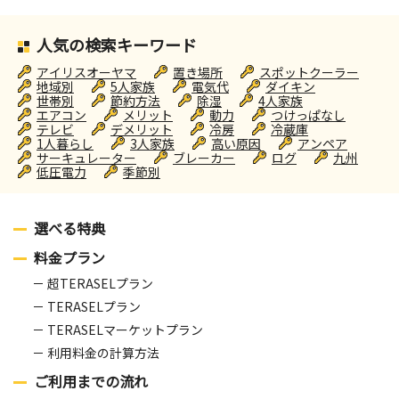
人気の検索キーワード
アイリスオーヤマ
置き場所
スポットクーラー
地域別
5人家族
電気代
ダイキン
世帯別
節約方法
除湿
4人家族
エアコン
メリット
動力
つけっぱなし
テレビ
デメリット
冷房
冷蔵庫
1人暮らし
3人家族
高い原因
アンペア
サーキュレーター
ブレーカー
ログ
九州
低圧電力
季節別
選べる特典
料金プラン
超TERASELプラン
TERASELプラン
TERASELマーケットプラン
利用料金の計算方法
ご利用までの流れ