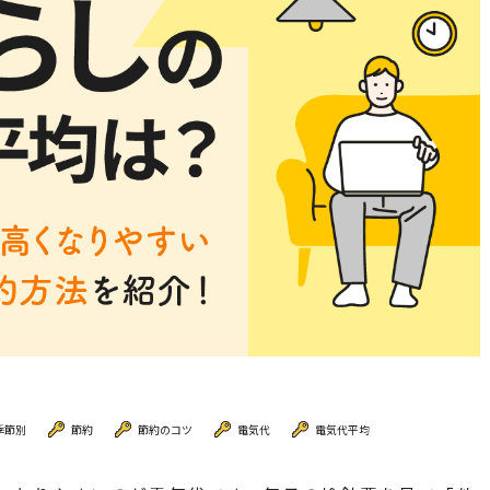
季節別
節約
節約のコツ
電気代
電気代平均