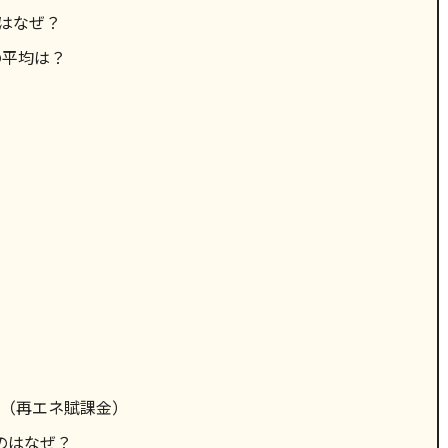
はなぜ？
の平均は？
（再エネ賦課金）
のはなぜ？