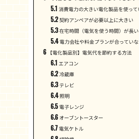
5.1
消費電力の大きい電化製品を使って
5.2
契約アンペアが必要以上に大きい
5.3
在宅時間（電気を使う時間）が長い
5.4
電力会社や料金プランが合っていな
6
【電化製品別】電気代を節約する方法
6.1
エアコン
6.2
冷蔵庫
6.3
テレビ
6.4
照明
6.5
電子レンジ
6.6
オーブントースター
6.7
電気ケトル
6.8