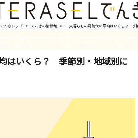
ELでんきトップ
>
でんきの情報館
>
一人暮らしの電気代の平均はいくら？ 季
均はいくら？ 季節別・地域別に