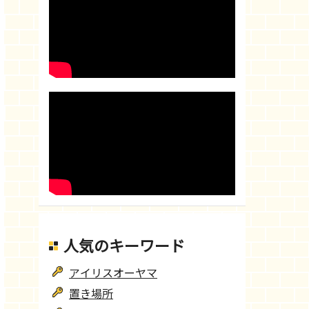
● 
● 
入れるケースもある）
● 
● 
人気のキーワード
● 
アイリスオーヤマ
マートメーターは契約後にそのまま使用を開始する）
● 
置き場所