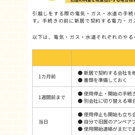
引越しをする際の電気・ガス・水道の手続
す。手続きの前に新居で契約する電力・ガ
以下は、電気・ガス・水道それぞれのやる
● 新居で契約する会社を
1カ月前
● 書類を準備しておく
● 使用停止・開始の手続
1週間前まで
● 別会社に切り替える場
● 使用停止も開始も立ち
当日
● 自分で旧居のアンペア
● 使用開始連絡がまだで