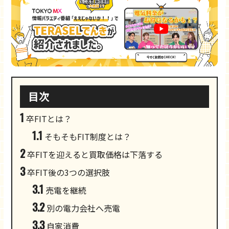
目次
1
卒FITとは？
1.1
そもそもFIT制度とは？
2
卒FITを迎えると買取価格は下落する
3
卒FIT後の3つの選択肢
3.1
売電を継続
3.2
別の電力会社へ売電
3.3
自家消費