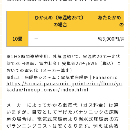
ひかえめ（床温約25℃）
あたたかめ（床
の場合
の場
10畳
ー
約3,900円/月
1日8時間連続使用、外気温約7℃、室温約20℃一定状
態で30日運転、電力料金目安単価27円/kWh（税込）に
おいての電気代（メーカー算出）
出典：床暖房システム：電気式床暖房｜Panasonic
https://sumai.panasonic.jp/interior/floor/yu
kadan/lineup_onsui/index.html
メーカーによってかかる電気代（ガス料金）は違
いますが、目安として挙げたパナソニックの床暖
房の場合は、電気式床暖房より温水式床暖房の方
がランニングコストは安くなります。例えば蓄熱