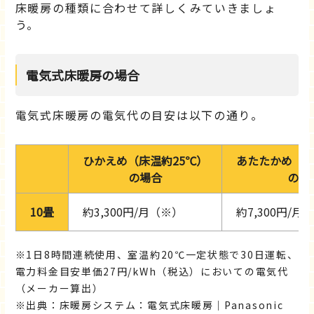
床暖房の種類に合わせて詳しくみていきましょ
う。
電気式床暖房の場合
電気式床暖房の電気代の目安は以下の通り。
ひかえめ（床温約25℃）
あたたかめ（床
の場合
の場
10畳
約3,300円/月（※）
約7,300円/月
1日8時間連続使用、室温約20℃一定状態で30日運転、
電力料金目安単価27円/kWh（税込）においての電気代
（メーカー算出）
出典：床暖房システム：電気式床暖房｜Panasonic