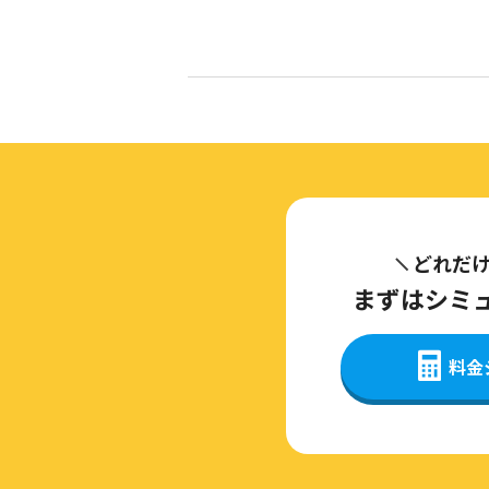
どれだ
まずはシミ
料金