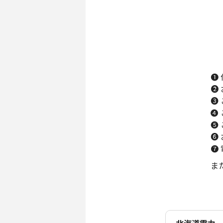
❶
❷
❸
❹
❺
❻
❼
ま